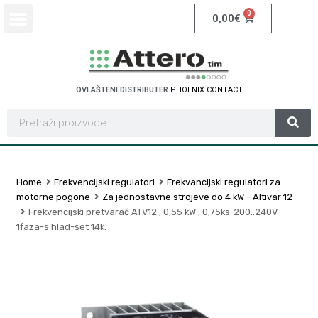
0
0,00
€
OVLAŠTENI DISTRIBUTER
P
H
O
E
N
I
X
C
O
N
T
A
C
T
Home
Frekvencijski regulatori
Frekvancijski regulatori za
motorne pogone
Za jednostavne strojeve do 4 kW - Altivar 12
Frekvencijski pretvarač ATV12 , 0,55 kW , 0,75ks-200..240V-
1faza-s hlad-set 14k.