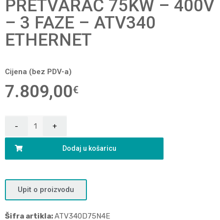
PRETVARAČ 75KW – 400V
– 3 FAZE – ATV340
ETHERNET
Cijena (bez PDV-a)
7.809,00
€
Dodaj u košaricu
Upit o proizvodu
Šifra artikla:
ATV340D75N4E