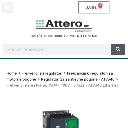
0
0,00
€
OVLAŠTENI DISTRIBUTER
P
H
O
E
N
I
X
C
O
N
T
A
C
T
Home
Frekvencijski regulatori
Frekvancijski regulatori za
motorne pogone
Regulatori za zahtjevne pogone - ATV340
Frekvencijski pretvarač 75kW – 400V – 3 faze – ATV340 Ethernet