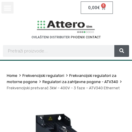
0
0,00
€
OVLAŠTENI DISTRIBUTER
P
H
O
E
N
I
X
C
O
N
T
A
C
T
Home
Frekvencijski regulatori
Frekvancijski regulatori za
motorne pogone
Regulatori za zahtjevne pogone - ATV340
Frekvencijski pretvarač 3kW – 400V – 3 faze – ATV340 Ethernet