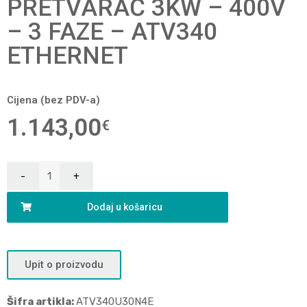
PRETVARAČ 3KW – 400V
– 3 FAZE – ATV340
ETHERNET
Cijena (bez PDV-a)
1.143,00
€
Dodaj u košaricu
Upit o proizvodu
Šifra artikla:
ATV340U30N4E