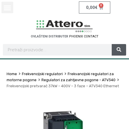
0
0,00
€
OVLAŠTENI DISTRIBUTER
P
H
O
E
N
I
X
C
O
N
T
A
C
T
Home
Frekvencijski regulatori
Frekvancijski regulatori za
motorne pogone
Regulatori za zahtjevne pogone - ATV340
Frekvencijski pretvarač 37kW – 400V – 3 faze – ATV340 Ethernet