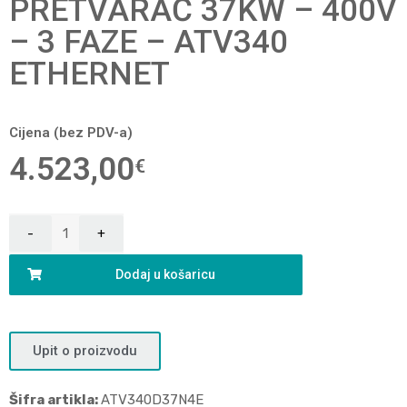
PRETVARAČ 37KW – 400V
– 3 FAZE – ATV340
ETHERNET
Cijena (bez PDV-a)
4.523,00
€
Dodaj u košaricu
Upit o proizvodu
Šifra artikla:
ATV340D37N4E