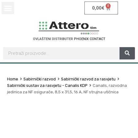
0
0,00
€
OVLAŠTENI DISTRIBUTER
P
H
O
E
N
I
X
C
O
N
T
A
C
T
Home
Sabirnički razvod
Sabirnički razvod za rasvjetu
Sabirnički sustav za rasvjetu - Canalis KDP
Canalis, razvodna
jedinica za NF osigurače, 8,5 x 31,5, 16 A, NF strujna utičnica