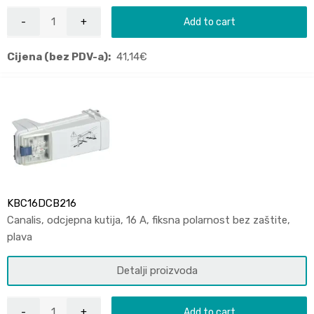
Add to cart
Cijena (bez PDV-a):
41,14
€
KBC16DCB216
Canalis, odcjepna kutija, 16 A, fiksna polarnost bez zaštite,
plava
Detalji proizvoda
Add to cart