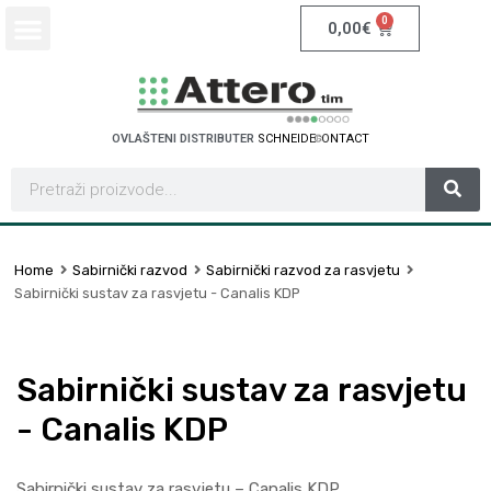
0
0,00
€
OVLAŠTENI DISTRIBUTER
S
C
H
N
E
I
D
E
R
E
L
E
C
T
R
I
C
Home
Sabirnički razvod
Sabirnički razvod za rasvjetu
Sabirnički sustav za rasvjetu - Canalis KDP
Sabirnički sustav za rasvjetu
- Canalis KDP
Sabirnički sustav za rasvjetu – Canalis KDP