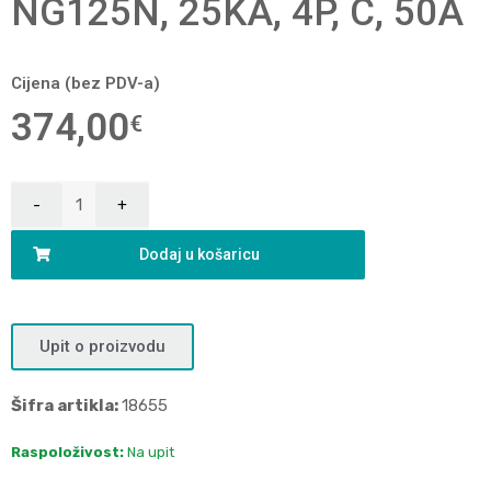
NG125N, 25KA, 4P, C, 50A
Cijena (bez PDV-a)
374,00
€
Dodaj u košaricu
Upit o proizvodu
Šifra artikla:
18655
Raspoloživost:
Na upit