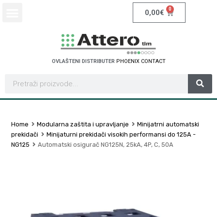
0
0,00
€
OVLAŠTENI DISTRIBUTER
P
H
O
E
N
I
X
C
O
N
T
A
C
T
Home
Modularna zaštita i upravljanje
Minijatrni automatski
prekidači
Minijaturni prekidači visokih performansi do 125A -
NG125
Automatski osigurač NG125N, 25kA, 4P, C, 50A