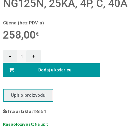
NG125N, 25KA, 4P, C, 40A
Cijena (bez PDV-a)
258,00
€
Dodaj u košaricu
Upit o proizvodu
Šifra artikla:
18654
Raspoloživost:
Na upit