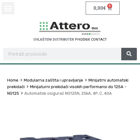
0
0,00
€
OVLAŠTENI DISTRIBUTER
P
H
O
E
N
I
X
C
O
N
T
A
C
T
Home
Modularna zaštita i upravljanje
Minijatrni automatski
prekidači
Minijaturni prekidači visokih performansi do 125A -
NG125
Automatski osigurač NG125N, 25kA, 4P, C, 40A