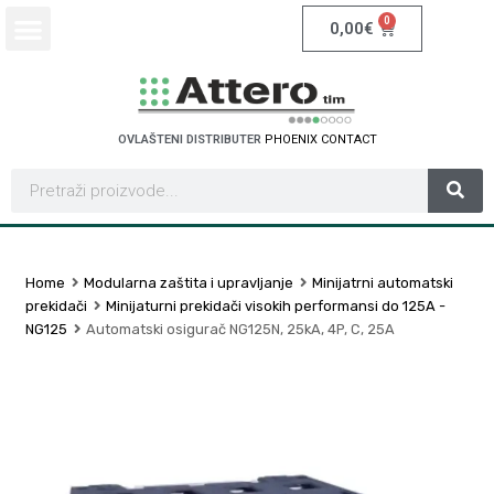
0
0,00
€
OVLAŠTENI DISTRIBUTER
P
H
O
E
N
I
X
C
O
N
T
A
C
T
Home
Modularna zaštita i upravljanje
Minijatrni automatski
prekidači
Minijaturni prekidači visokih performansi do 125A -
NG125
Automatski osigurač NG125N, 25kA, 4P, C, 25A