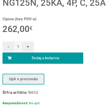
NG125N, 25KA, 4P, C, 25A
Cijena (bez PDV-a)
262,00
€
Dodaj u košaricu
Upit o proizvodu
Šifra artikla:
18652
Raspoloživost:
Na upit