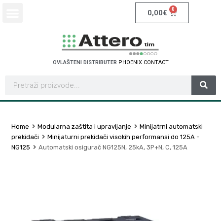
0
0,00
€
OVLAŠTENI DISTRIBUTER
P
H
O
E
N
I
X
C
O
N
T
A
C
T
Home
Modularna zaštita i upravljanje
Minijatrni automatski
prekidači
Minijaturni prekidači visokih performansi do 125A -
NG125
Automatski osigurač NG125N, 25kA, 3P+N, C, 125A