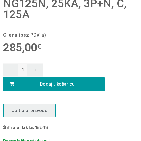
NG125N, 25KA, 3P+N, C,
125A
Cijena (bez PDV-a)
285,00
€
Dodaj u košaricu
Upit o proizvodu
Šifra artikla:
18648
Raspoloživost:
Na upit