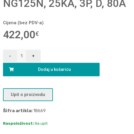
NG125N, 25KA, 3P, D, 80A
Cijena (bez PDV-a)
422,00
€
Dodaj u košaricu
Upit o proizvodu
Šifra artikla:
18669
Raspoloživost:
Na upit