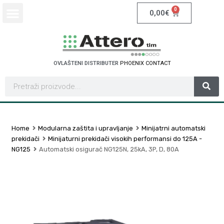
0
0,00
€
OVLAŠTENI DISTRIBUTER
P
H
O
E
N
I
X
C
O
N
T
A
C
T
Home
Modularna zaštita i upravljanje
Minijatrni automatski
prekidači
Minijaturni prekidači visokih performansi do 125A -
NG125
Automatski osigurač NG125N, 25kA, 3P, D, 80A