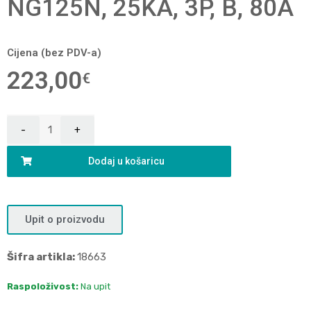
NG125N, 25KA, 3P, B, 80A
Cijena (bez PDV-a)
223,00
€
Dodaj u košaricu
Upit o proizvodu
Šifra artikla:
18663
Raspoloživost:
Na upit