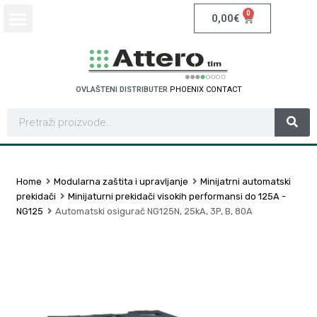
0
0,00
€
OVLAŠTENI DISTRIBUTER
P
H
O
E
N
I
X
C
O
N
T
A
C
T
Home
Modularna zaštita i upravljanje
Minijatrni automatski
prekidači
Minijaturni prekidači visokih performansi do 125A -
NG125
Automatski osigurač NG125N, 25kA, 3P, B, 80A