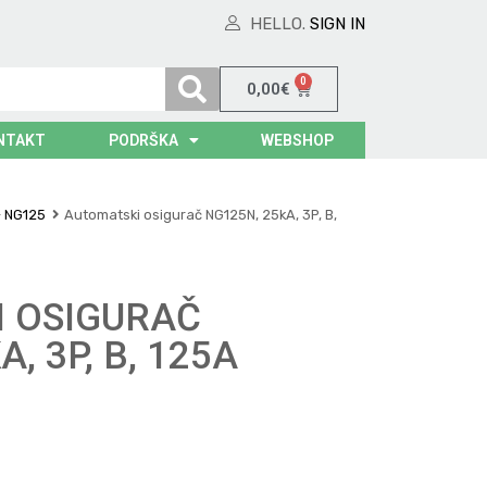
HELLO.
SIGN IN
0
0,00
€
NTAKT
PODRŠKA
WEBSHOP
- NG125
Automatski osigurač NG125N, 25kA, 3P, B,
 OSIGURAČ
, 3P, B, 125A