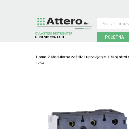
OVLAŠTENI DISTRIBUTER
POČETNA
P
H
O
E
N
I
X
C
O
N
T
A
C
T
Home
Modularna zaštita i upravljanje
Minijatrni
125A