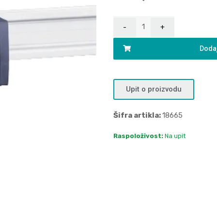
Dodaj
Upit o proizvodu
Šifra artikla:
18665
Raspoloživost:
Na upit