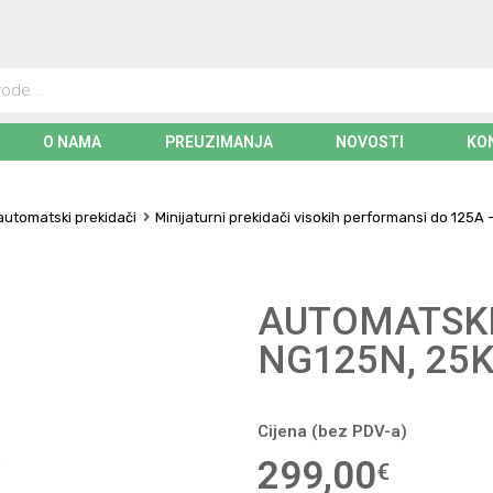
O NAMA
PREUZIMANJA
NOVOSTI
KO
 automatski prekidači
Minijaturni prekidači visokih performansi do 125A 
AUTOMATSKI
NG125N, 25KA
Cijena (bez PDV-a)
299,00
€