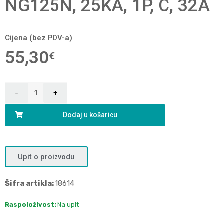
NG125N, 25KA, 1P, C, 32A
Cijena (bez PDV-a)
55,30
€
Dodaj u košaricu
Upit o proizvodu
Šifra artikla:
18614
Raspoloživost:
Na upit