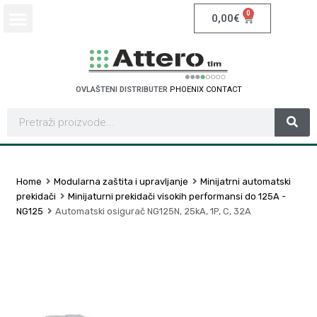
0
0,00
€
OVLAŠTENI DISTRIBUTER
P
H
O
E
N
I
X
C
O
N
T
A
C
T
Home
Modularna zaštita i upravljanje
Minijatrni automatski
prekidači
Minijaturni prekidači visokih performansi do 125A -
NG125
Automatski osigurač NG125N, 25kA, 1P, C, 32A