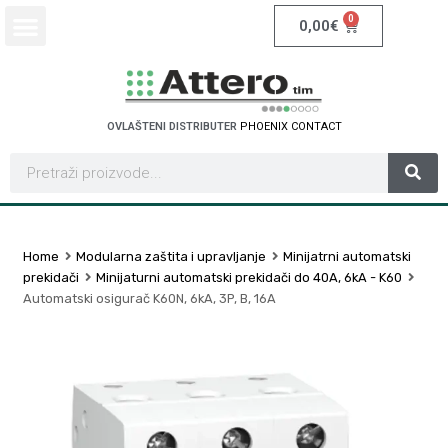
0
0,00
€
OVLAŠTENI DISTRIBUTER
P
H
O
E
N
I
X
C
O
N
T
A
C
T
Home
Modularna zaštita i upravljanje
Minijatrni automatski
prekidači
Minijaturni automatski prekidači do 40A, 6kA - K60
Automatski osigurač K60N, 6kA, 3P, B, 16A