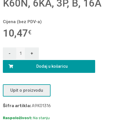
K60N, 6KA, 3P, B, 16A
Cijena (bez PDV-a)
10,47
€
Dodaj u košaricu
Upit o proizvodu
Šifra artikla:
A9K01316
Raspoloživost:
Na stanju