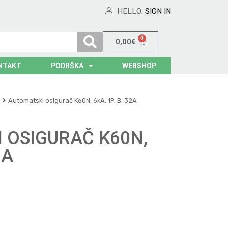
HELLO.
SIGN IN
0
0,00
€
NTAKT
PODRŠKA
WEBSHOP
Automatski osigurač K60N, 6kA, 1P, B, 32A
 OSIGURAČ K60N,
2A