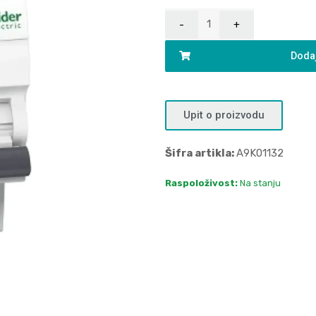
Dodaj
Upit o proizvodu
Šifra artikla:
A9K01132
Raspoloživost:
Na stanju