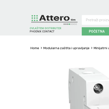
OVLAŠTENI DISTRIBUTER
POČETNA
P
H
O
E
N
I
X
C
O
N
T
A
C
T
Home
Modularna zaštita i upravljanje
Minijatrni