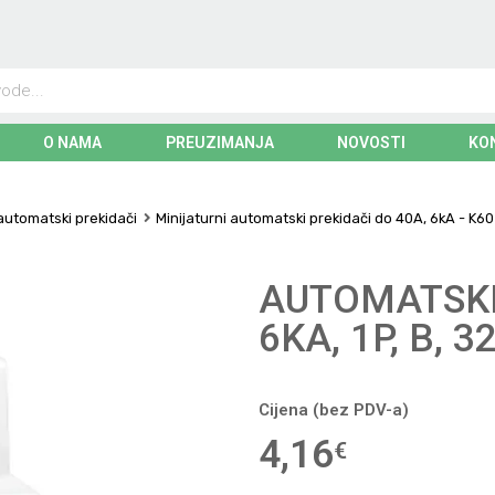
O NAMA
PREUZIMANJA
NOVOSTI
KO
 automatski prekidači
Minijaturni automatski prekidači do 40A, 6kA - K60
AUTOMATSKI
6KA, 1P, B, 3
Cijena (bez PDV-a)
4,16
€