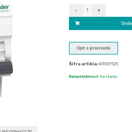
Dodaj
Upit o proizvodu
Šifra artikla:
A9K01125
Raspoloživost:
Na stanju