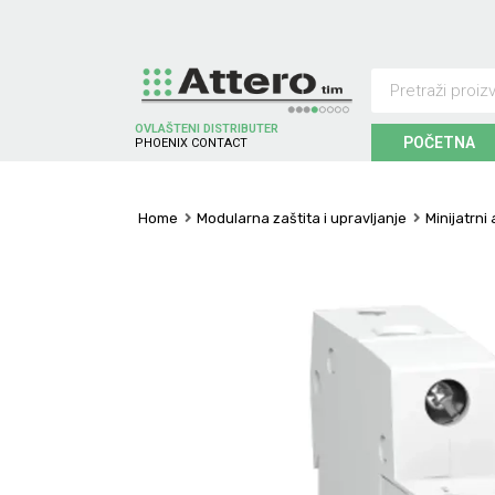
OVLAŠTENI DISTRIBUTER
POČETNA
P
H
O
E
N
I
X
C
O
N
T
A
C
T
Home
Modularna zaštita i upravljanje
Minijatrni