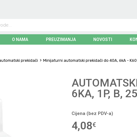
O NAMA
PREUZIMANJA
NOVOSTI
KO
 automatski prekidači
Minijaturni automatski prekidači do 40A, 6kA - K60
AUTOMATSKI
6KA, 1P, B, 2
Cijena (bez PDV-a)
4,08
€