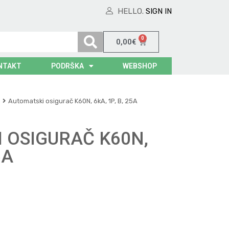
HELLO.
SIGN IN
0
0,00
€
NTAKT
PODRŠKA
WEBSHOP
Automatski osigurač K60N, 6kA, 1P, B, 25A
 OSIGURAČ K60N,
5A