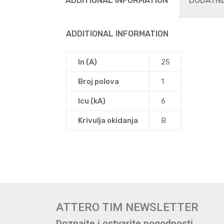
ADDITIONAL INFORMATION
DODATNE
ADDITIONAL INFORMATION
In (A)
25
Broj polova
1
Icu (kA)
6
Krivulja okidanja
B
ATTERO TIM NEWSLETTER
Doznajte i ostvarite pogodnosti