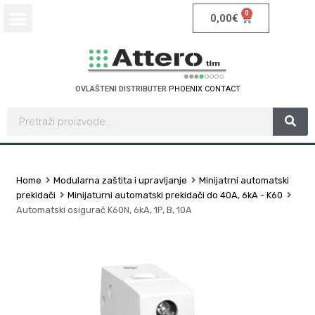
0
0,00
€
OVLAŠTENI DISTRIBUTER
P
H
O
E
N
I
X
C
O
N
T
A
C
T
Home
Modularna zaštita i upravljanje
Minijatrni automatski
prekidači
Minijaturni automatski prekidači do 40A, 6kA - K60
Automatski osigurač K60N, 6kA, 1P, B, 10A