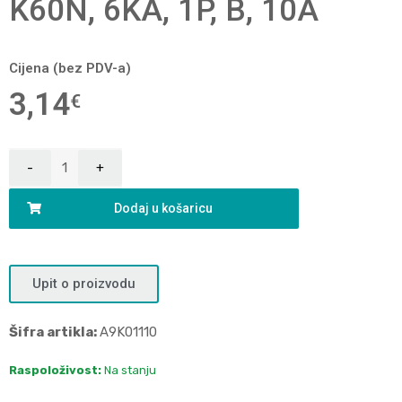
K60N, 6KA, 1P, B, 10A
Cijena (bez PDV-a)
3,14
€
Dodaj u košaricu
Upit o proizvodu
Šifra artikla:
A9K01110
Raspoloživost:
Na stanju