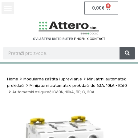
0
0,00
€
OVLAŠTENI DISTRIBUTER
P
H
O
E
N
I
X
C
O
N
T
A
C
T
Home
Modularna zaštita i upravljanje
Minijatrni automatski
prekidači
Minijaturni automatski prekidači do 63A, 10kA - IC60
Automatski osigurač iC60N, 10kA, 3P, C, 20A