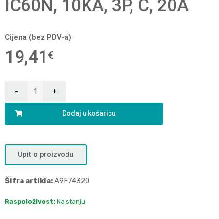
IC60N, 10KA, 3P, C, 20A
Cijena (bez PDV-a)
19,41
€
Dodaj u košaricu
Upit o proizvodu
Šifra artikla:
A9F74320
Raspoloživost:
Na stanju