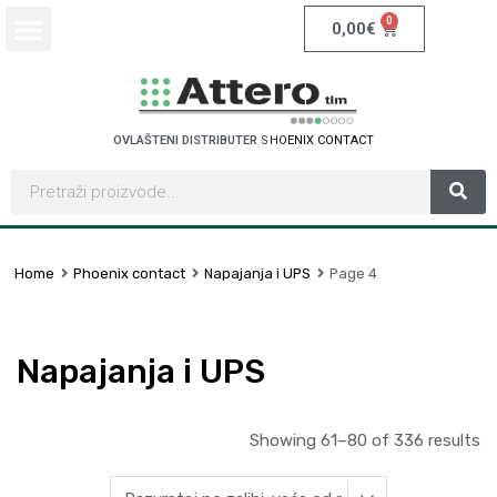
0
0,00
€
OVLAŠTENI DISTRIBUTER
S
C
H
N
E
I
D
E
R
E
C
L
E
T
R
T
A
Home
Phoenix contact
Napajanja i UPS
Page 4
Napajanja i UPS
Showing 61–80 of 336 results