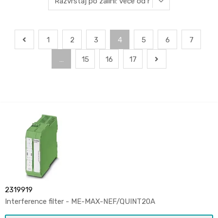
1
2
3
4
5
6
7
…
15
16
17
2319919
Interference filter - ME-MAX-NEF/QUINT20A