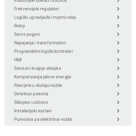
Industrijski utikači i utičnice
Frekvencijski regulatori
Logički, upravljački i mjerni releji
Releji
Servo pogoni
Napajanja i transformatori
Programibilni logički kontroleri
HMI
Senzori i krajnje sklopke
Kompenzacija jalove energije
Rasvjeta u slučaju nužde
Detektori pokreta
Sklopke i utičnice
Instalacijski sustavi
Punionice za električna vozila