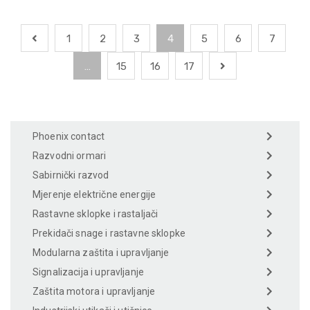
1
2
3
4
5
6
7
…
15
16
17
Phoenix contact
Razvodni ormari
Sabirnički razvod
Mjerenje električne energije
Rastavne sklopke i rastaljači
Prekidači snage i rastavne sklopke
Modularna zaštita i upravljanje
Signalizacija i upravljanje
Zaštita motora i upravljanje