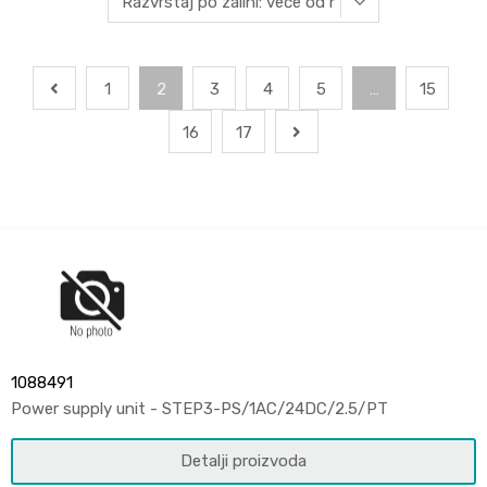
1
2
3
4
5
…
15
16
17
1088491
Power supply unit - STEP3-PS/1AC/24DC/2.5/PT
Detalji proizvoda