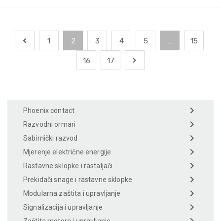
1
2
3
4
5
…
15
16
17
Phoenix contact
Razvodni ormari
Sabirnički razvod
Mjerenje električne energije
Rastavne sklopke i rastaljači
Prekidači snage i rastavne sklopke
Modularna zaštita i upravljanje
Signalizacija i upravljanje
Zaštita motora i upravljanje