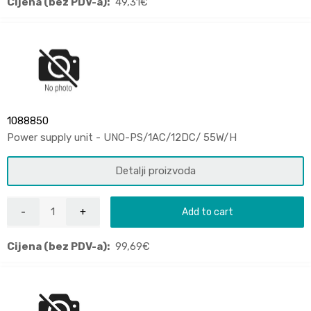
Cijena (bez PDV-a):
49,31
€
1088850
Power supply unit - UNO-PS/1AC/12DC/ 55W/H
Detalji proizvoda
Add to cart
Cijena (bez PDV-a):
99,69
€