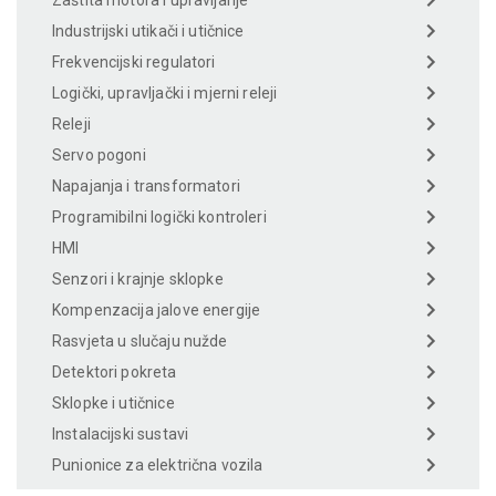
Industrijski utikači i utičnice
Frekvencijski regulatori
Logički, upravljački i mjerni releji
Releji
Servo pogoni
Napajanja i transformatori
Programibilni logički kontroleri
HMI
Senzori i krajnje sklopke
Kompenzacija jalove energije
Rasvjeta u slučaju nužde
Detektori pokreta
Sklopke i utičnice
Instalacijski sustavi
Punionice za električna vozila