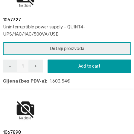
1067327
Uninterruptible power supply - QUINT4-
UPS/1AC/1AC/500VA/USB
Detalji proizvoda
Add to cart
Cijena (bez PDV-a):
1.603,54
€
1067898