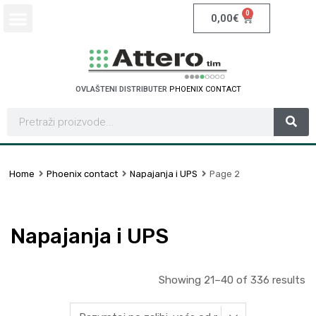
0
0,00
€
OVLAŠTENI DISTRIBUTER
I
X
C
O
N
T
A
C
T
H
C
S
N
N
E
E
H
Home
Phoenix contact
Napajanja i UPS
Page 2
Napajanja i UPS
Showing 21–40 of 336 results