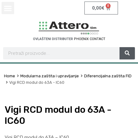
0
0,00
€
OVLAŠTENI DISTRIBUTER
P
H
O
E
N
I
X
C
O
N
T
A
C
T
Home
Modularna zaštita i upravljanje
Diferencijalna zaštita FID
Vigi RCD modul do 63A - IC60
Vigi RCD modul do 63A -
IC60
Vigi RCD modul do 63A – IC60