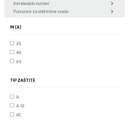
Instalacijski sustavi
Punionice za električna vozila
IN (A)
25
40
63
TIP ZAŠTITE
A
A-SI
AC