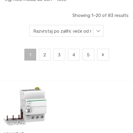
Showing 1–20 of 83 results
1
2
3
4
5