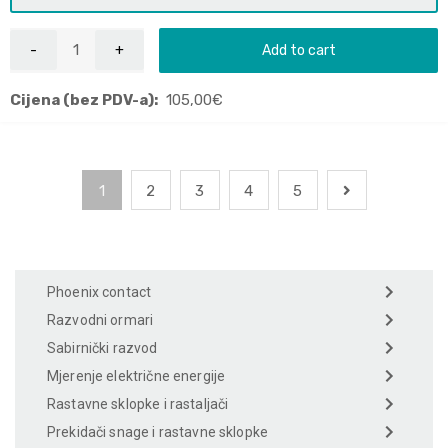
Add to cart
Cijena (bez PDV-a):
105,00
€
1
2
3
4
5
Phoenix contact
Razvodni ormari
Sabirnički razvod
Mjerenje električne energije
Rastavne sklopke i rastaljači
Prekidači snage i rastavne sklopke