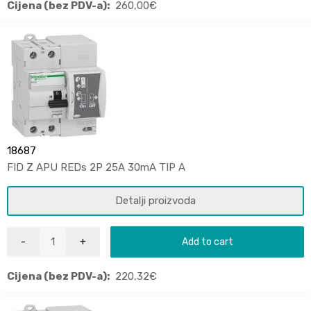
Cijena (bez PDV-a):
260,00
€
18687
FID Z APU REDs 2P 25A 30mA TIP A
Detalji proizvoda
Add to cart
Cijena (bez PDV-a):
220,32
€