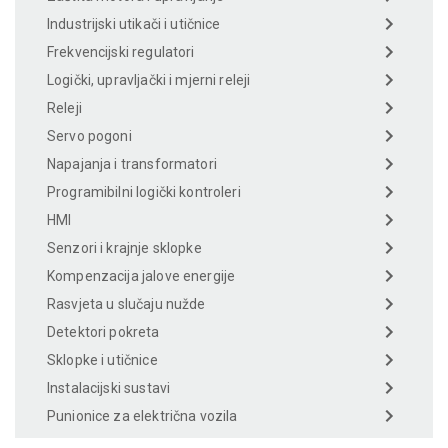
Industrijski utikači i utičnice
Frekvencijski regulatori
Logički, upravljački i mjerni releji
Releji
Servo pogoni
Napajanja i transformatori
Programibilni logički kontroleri
HMI
Senzori i krajnje sklopke
Kompenzacija jalove energije
Rasvjeta u slučaju nužde
Detektori pokreta
Sklopke i utičnice
Instalacijski sustavi
Punionice za električna vozila