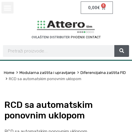
0
0,00
€
OVLAŠTENI DISTRIBUTER
P
H
O
E
N
I
X
C
O
N
T
A
C
T
Home
Modularna zaštita i upravljanje
Diferencijalna zaštita FID
RCD sa automatskim ponovnim uklopom
RCD sa automatskim
ponovnim uklopom
RCD sa automatskim ponovnim uklopom