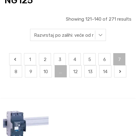
NG125
Showing 121–140 of 271 results
1
2
3
4
5
6
7
8
9
10
…
12
13
14