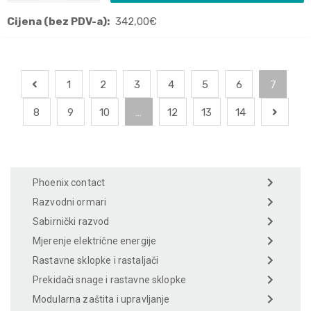
Cijena (bez PDV-a):
342,00
€
1
2
3
4
5
6
7
8
9
10
…
12
13
14
Phoenix contact
Razvodni ormari
Sabirnički razvod
Mjerenje električne energije
Rastavne sklopke i rastaljači
Prekidači snage i rastavne sklopke
Modularna zaštita i upravljanje