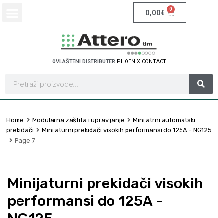
0
0,00
€
OVLAŠTENI DISTRIBUTER
P
H
O
E
N
I
X
C
O
N
T
A
C
T
Home
Modularna zaštita i upravljanje
Minijatrni automatski
prekidači
Minijaturni prekidači visokih performansi do 125A - NG125
Page 7
Minijaturni prekidači visokih
performansi do 125A -