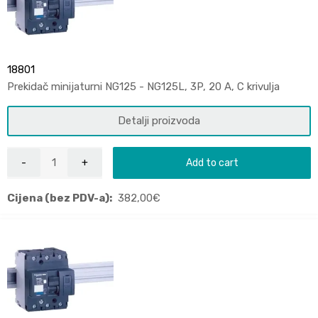
18801
Prekidač minijaturni NG125 - NG125L, 3P, 20 A, C krivulja
Detalji proizvoda
Add to cart
Cijena (bez PDV-a):
382,00
€