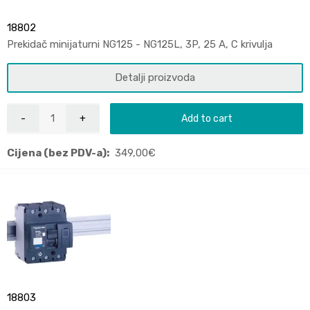
18802
Prekidač minijaturni NG125 - NG125L, 3P, 25 A, C krivulja
Detalji proizvoda
Add to cart
Cijena (bez PDV-a):
349,00
€
18803