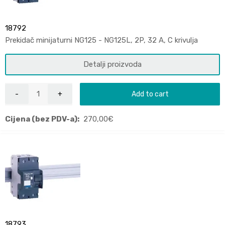
18792
Prekidač minijaturni NG125 - NG125L, 2P, 32 A, C krivulja
Detalji proizvoda
Add to cart
Cijena (bez PDV-a):
270,00
€
18793