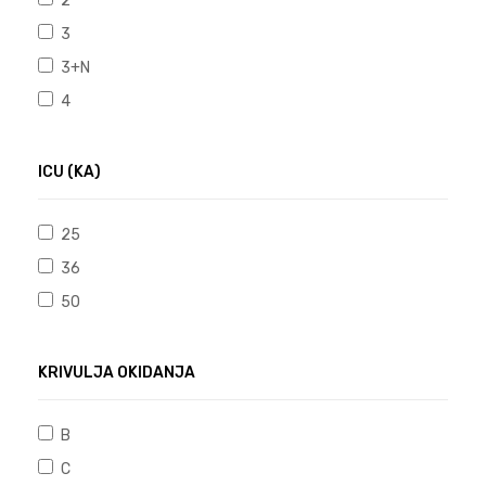
3
3+N
4
ICU (KA)
25
36
50
KRIVULJA OKIDANJA
B
C