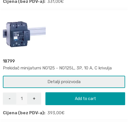
Cijena (bez PDV-a):
331,00
€
18799
Prekidač minijaturni NG125 - NG125L, 3P, 10 A, C krivulja
Detalji proizvoda
Add to cart
Cijena (bez PDV-a):
393,00
€