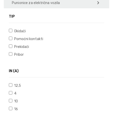
Punionice za električna vozila
TIP
Okidači
Pomoćni kontakti
Prekidači
Pribor
IN (A)
12,5
4
10
16