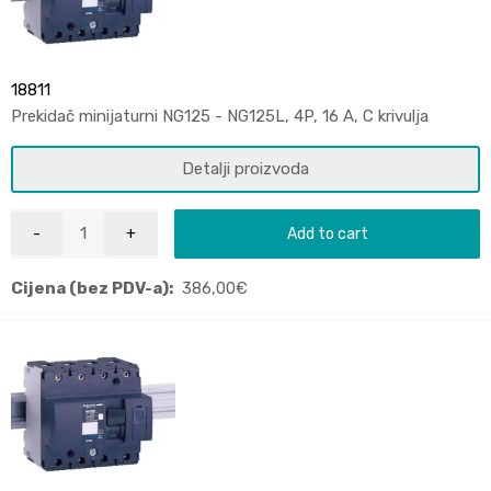
18811
Prekidač minijaturni NG125 - NG125L, 4P, 16 A, C krivulja
Detalji proizvoda
Add to cart
Cijena (bez PDV-a):
386,00
€