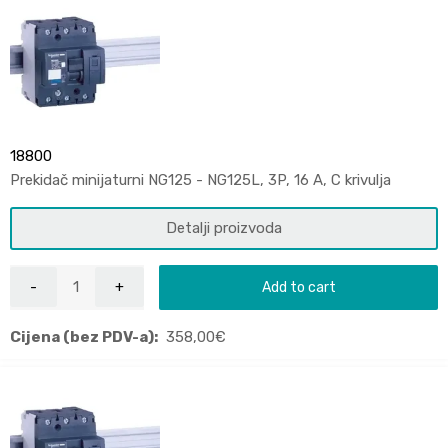
18800
Prekidač minijaturni NG125 - NG125L, 3P, 16 A, C krivulja
Detalji proizvoda
Add to cart
Cijena (bez PDV-a):
358,00
€