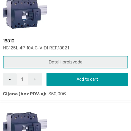
18810
NG125L 4P 10A C-VIDI REF.18821
Detalji proizvoda
Add to cart
Cijena (bez PDV-a):
350,00
€