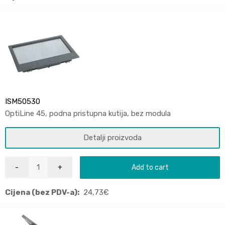
ISM50530
OptiLine 45, podna pristupna kutija, bez modula
Detalji proizvoda
Add to cart
Cijena (bez PDV-a):
24,73
€