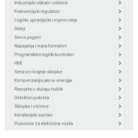
Industrijski utikači i utičnice
Frekvencijski regulatori
Logički, upravljački i mjerni releji
Releji
Servo pogoni
Napajanja i transformatori
Programibilni logički kontroleri
HMI
Senzori i krajnje sklopke
Kompenzacija jalove energije
Rasvjeta u slučaju nužde
Detektori pokreta
Sklopke i utičnice
Instalacijski sustavi
Punionice za električna vozila