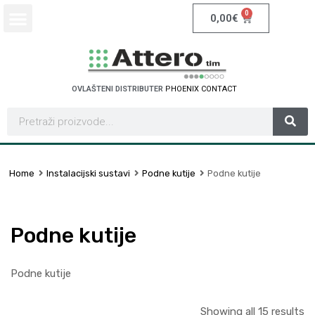
0
0,00
€
OVLAŠTENI DISTRIBUTER
S
C
H
N
A
C
T
E
I
R
T
D
E
E
N
O
L
Home
Instalacijski sustavi
Podne kutije
Podne kutije
Podne kutije
Podne kutije
Showing all 15 results