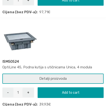
Add to cart
Cijena (bez PDV-a):
97,71
€
ISM50524
OptiLine 45, Podna kutija s utičnicama Unica, 4 modula
Detalji proizvoda
Add to cart
Cijena (bez PDV-a):
39,93
€