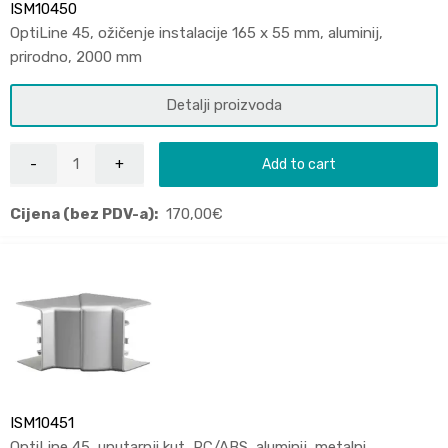
ISM10450
OptiLine 45, ožičenje instalacije 165 x 55 mm, aluminij,
prirodno, 2000 mm
Detalji proizvoda
Add to cart
Cijena (bez PDV-a):
170,00
€
ISM10451
OptiLine 45, unutarnji kut, PC/ABS, aluminij, metalni