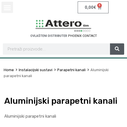
0
0,00
€
OVLAŠTENI DISTRIBUTER
P
H
O
E
N
I
X
C
O
N
T
A
C
T
Home
Instalacijski sustavi
Parapetni kanali
Aluminijski
parapetni kanali
Aluminijski parapetni kanali
Aluminijski parapetni kanali