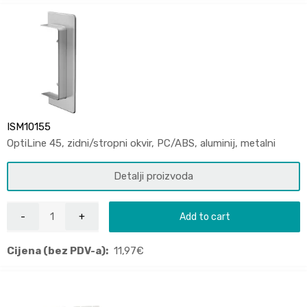
ISM10155
OptiLine 45, zidni/stropni okvir, PC/ABS, aluminij, metalni
Detalji proizvoda
Add to cart
Cijena (bez PDV-a):
11,97
€