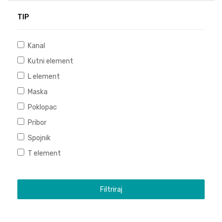
TIP
Kanal
Kutni element
L element
Maska
Poklopac
Pribor
Spojnik
T element
Filtriraj