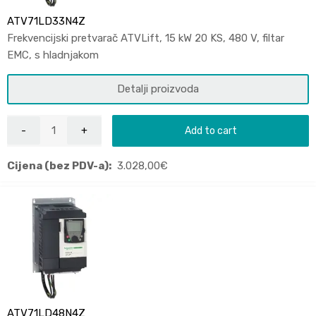
ATV71LD33N4Z
Frekvencijski pretvarač ATVLift, 15 kW 20 KS, 480 V, filtar
EMC, s hladnjakom
Detalji proizvoda
Add to cart
Cijena (bez PDV-a):
3.028,00
€
ATV71LD48N4Z