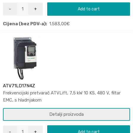
Add to cart
Cijena (bez PDV-a):
1.583,00
€
ATV71LD17N4Z
Frekvencijski pretvarač ATVLift, 7,5 kW 10 KS, 480 V, filtar
EMC, s hladnjakom
Detalji proizvoda
Add to cart