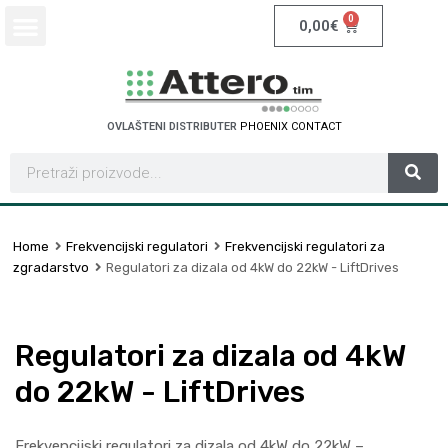
0
0,00
€
OVLAŠTENI DISTRIBUTER
P
H
O
E
N
I
X
C
O
N
T
A
C
T
Home
Frekvencijski regulatori
Frekvencijski regulatori za
zgradarstvo
Regulatori za dizala od 4kW do 22kW - LiftDrives
Regulatori za dizala od 4kW
do 22kW - LiftDrives
Frekvencijski regulatori za dizala od 4kW do 22kW –