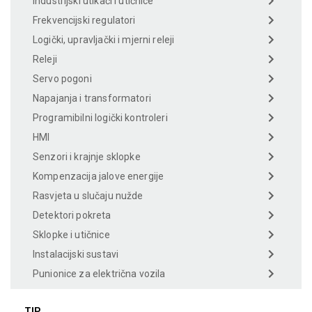
Industrijski utikači i utičnice
Frekvencijski regulatori
Logički, upravljački i mjerni releji
Releji
Servo pogoni
Napajanja i transformatori
Programibilni logički kontroleri
HMI
Senzori i krajnje sklopke
Kompenzacija jalove energije
Rasvjeta u slučaju nužde
Detektori pokreta
Sklopke i utičnice
Instalacijski sustavi
Punionice za električna vozila
TIP