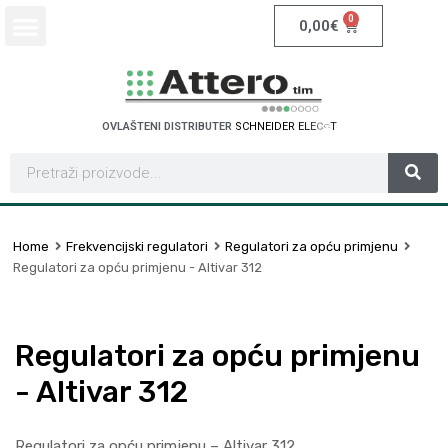
0
0,00
€
OVLAŠTENI DISTRIBUTER
S
C
H
N
E
I
D
E
R
E
L
E
C
T
R
I
C
Home
Frekvencijski regulatori
Regulatori za opću primjenu
Regulatori za opću primjenu - Altivar 312
Regulatori za opću primjenu
- Altivar 312
Regulatori za opću primjenu – Altivar 312