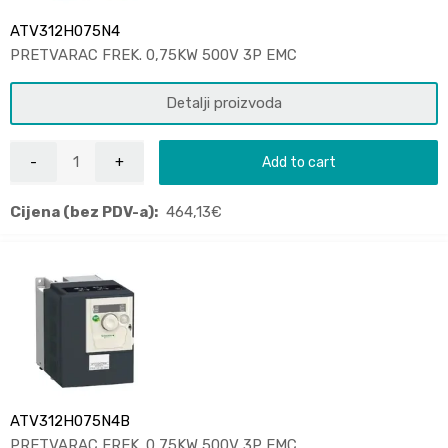
ATV312H075N4
PRETVARAC FREK. 0,75KW 500V 3P EMC
Detalji proizvoda
Add to cart
Cijena (bez PDV-a):
464,13
€
ATV312H075N4B
PRETVARAC FREK. 0,75KW 500V 3P EMC