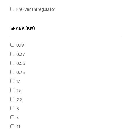
Frekventni regulator
SNAGA (KW)
0,18
0,37
0,55
0,75
1,1
1,5
2,2
3
4
11