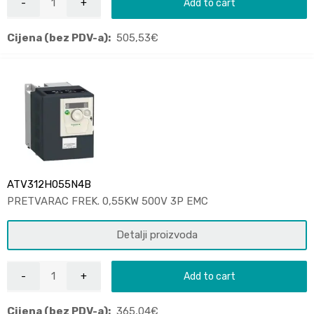
Add to cart
Cijena (bez PDV-a):
505,53
€
ATV312H055N4B
PRETVARAC FREK. 0,55KW 500V 3P EMC
Detalji proizvoda
Add to cart
Cijena (bez PDV-a):
365,04
€