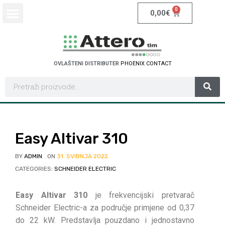
0
0,00
€
OVLAŠTENI DISTRIBUTER
P
H
O
E
N
I
X
C
O
N
T
A
C
T
Easy Altivar 310
BY
ADMIN
ON
31. SVIBNJA 2022.
CATEGORIES:
SCHNEIDER ELECTRIC
Easy Altivar 310
je frekvencijski pretvarač
Schneider Electric-a za područje primjene od 0,37
do 22 kW. Predstavlja pouzdano i jednostavno