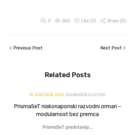
0
805
Like (
0
)
Share (0)
Previous Post
Next Post
Related
Posts
15. SIJEČNJA 2025.
SCHNEIDER ELECTRIC
PrismaSeT niskonaponski razvodni ormari –
modularnost bez premca
PrismaSeT predstavlja ...