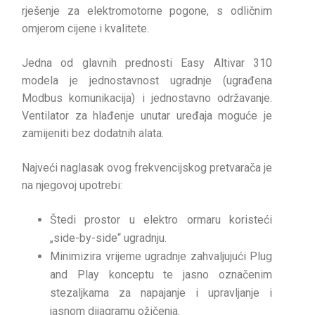
rješenje za elektromotorne pogone, s odličnim
omjerom cijene i kvalitete.
Jedna od glavnih prednosti Easy Altivar 310
modela je jednostavnost ugradnje (ugrađena
Modbus komunikacija) i jednostavno održavanje.
Ventilator za hlađenje unutar uređaja moguće je
zamijeniti bez dodatnih alata.
Najveći naglasak ovog frekvencijskog pretvarača je
na njegovoj upotrebi:
Štedi prostor u elektro ormaru koristeći
„side-by-side“ ugradnju.
Minimizira vrijeme ugradnje zahvaljujući Plug
and Play konceptu te jasno označenim
stezaljkama za napajanje i upravljanje i
jasnom dijagramu ožičenja.