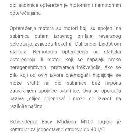
dio sabirnice opterećen je motornim i nemotornim
opterećenjima.
Opterećenja motora su motori koji su spojeni na
sabirnicu putem izravnog on-line, reverznog
pokretanja, zvijezda-trokut ili Dahlander-Lindstrom
startera. Nemotorna opterećenja su statička
opterećenja ili motori koji se napajaju preko
neregenerativnih pretvarača frekvencije. Ako se
bilo koji od ovih izvora onemogući, napajanje se
može vratiti na dio sabirnice bez napona
zatvaranjem spojnice sabirnice. Ova se operacija
naziva „slijed prijenosa“ i može se izvesti na
različite načine.
Schneiderov Easy Modicon M100 logički je
kontroler za jednostavne strojeve do 40 I/O.