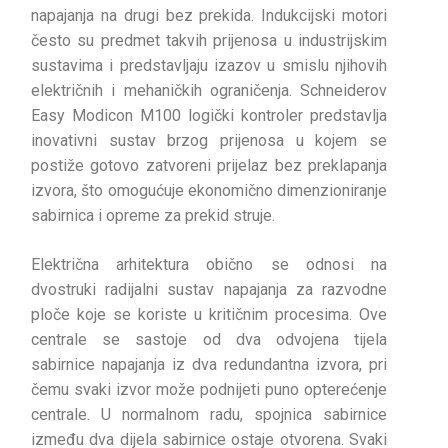
napajanja na drugi bez prekida. Indukcijski motori
često su predmet takvih prijenosa u industrijskim
sustavima i predstavljaju izazov u smislu njihovih
električnih i mehaničkih ograničenja. Schneiderov
Easy Modicon M100 logički kontroler predstavlja
inovativni sustav brzog prijenosa u kojem se
postiže gotovo zatvoreni prijelaz bez preklapanja
izvora, što omogućuje ekonomično dimenzioniranje
sabirnica i opreme za prekid struje.
Električna arhitektura obično se odnosi na
dvostruki radijalni sustav napajanja za razvodne
ploče koje se koriste u kritičnim procesima. Ove
centrale se sastoje od dva odvojena tijela
sabirnice napajanja iz dva redundantna izvora, pri
čemu svaki izvor može podnijeti puno opterećenje
centrale. U normalnom radu, spojnica sabirnice
između dva dijela sabirnice ostaje otvorena. Svaki