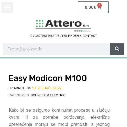
0
0,00
€
OVLAŠTENI DISTRIBUTER
P
H
O
E
N
I
X
C
O
N
T
A
C
T
Easy Modicon M100
BY
ADMIN
ON
18. VELJAČE 2022.
CATEGORIES:
SCHNEIDER ELECTRIC
Kako bi se osigurao kontinuitet procesa u slučaju
kvara ili za potrebe održavanja, električna
opterećenja moraju se moći prenositi s jednog