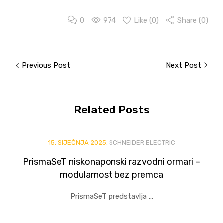
0
974
Like (
0
)
Share (0)
Previous Post
Next Post
Related
Posts
15. SIJEČNJA 2025.
SCHNEIDER ELECTRIC
PrismaSeT niskonaponski razvodni ormari –
modularnost bez premca
PrismaSeT predstavlja ...