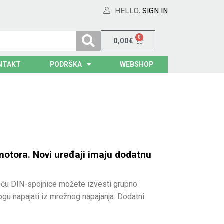
HELLO.
SIGN IN
0
0,00
€
NTAKT
PODRŠKA
WEBSHOP
motora. Novi uređaji imaju dodatnu
omoću DIN-spojnice možete izvesti grupno
ogu napajati iz mrežnog napajanja. Dodatni