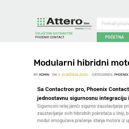
OVLAŠTENI DISTRIBUTER
POČETNA
P
H
O
E
N
I
X
C
O
N
T
A
C
T
Modularni hibridni mot
BY
ADMIN
ON
3. SIJEČNJA 2020.
CATEGORIES:
PHOENIX
Sa Contactron pro, Phoenix Contact 
jednostavnu sigurnosnu integraciju
Sigurnosni relej jamči sigurno zaustavljanje 
zaustavljanje svih hibridnih pokretača u linij
modul omogućava praćenje stanja motora iz u