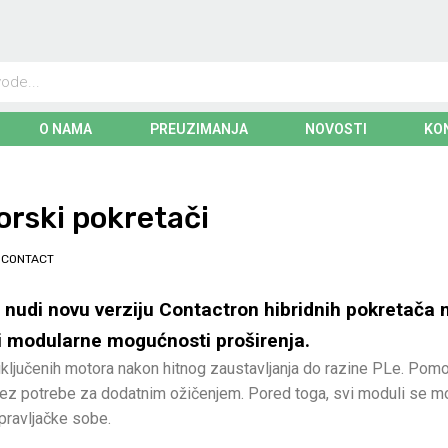
O NAMA
PREUZIMANJA
NOVOSTI
KO
orski pokretači
 CONTACT
nudi novu verziju Contactron hibridnih pokretača 
 i modularne mogućnosti proširenja.
priključenih motora nakon hitnog zaustavljanja do razine PLe. P
i, bez potrebe za dodatnim ožičenjem. Pored toga, svi moduli se m
pravljačke sobe.