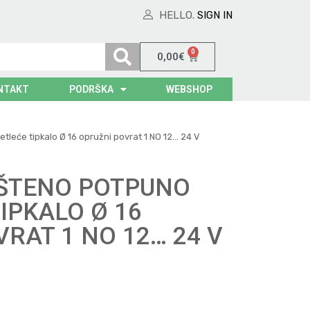
HELLO.
SIGN IN
0
0,00
€
NTAKT
PODRŠKA
WEBSHOP
leće tipkalo Ø 16 opružni povrat 1 NO 12… 24 V
ŠTENO POTPUNO
IPKALO Ø 16
RAT 1 NO 12… 24 V