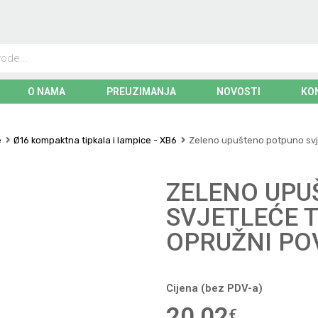
O NAMA
PREUZIMANJA
NOVOSTI
KO
e
Ø16 kompaktna tipkala i lampice - XB6
Zeleno upušteno potpuno svjet
ZELENO UPU
SVJETLEĆE T
OPRUŽNI POV
Cijena (bez PDV-a)
20,02
€