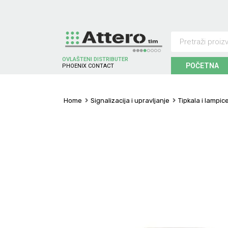
OVLAŠTENI DISTRIBUTER
POČETNA
P
H
O
E
N
I
X
C
O
N
T
A
C
T
Home
Signalizacija i upravljanje
Tipkala i lampic