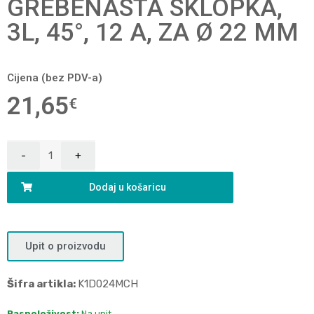
GREBENASTA SKLOPKA,
3L, 45°, 12 A, ZA Ø 22 MM
Cijena (bez PDV-a)
21,65
€
Dodaj u košaricu
Upit o proizvodu
Šifra artikla:
K1D024MCH
Raspoloživost:
Na upit