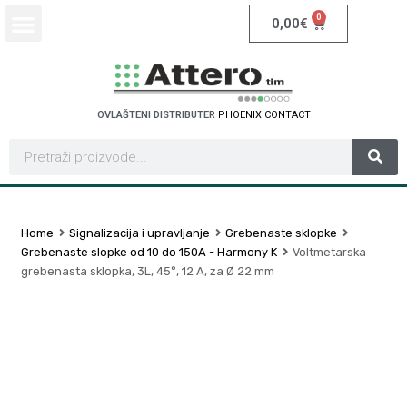
0
0,00
€
OVLAŠTENI DISTRIBUTER
P
H
O
E
N
I
X
C
O
N
T
A
C
T
Home
Signalizacija i upravljanje
Grebenaste sklopke
Grebenaste slopke od 10 do 150A - Harmony K
Voltmetarska
grebenasta sklopka, 3L, 45°, 12 A, za Ø 22 mm