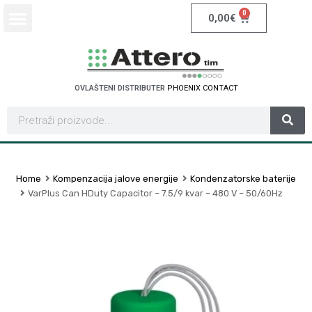
0
0,00
€
OVLAŠTENI DISTRIBUTER
P
H
O
E
N
I
X
C
O
N
T
A
C
T
Home
Kompenzacija jalove energije
Kondenzatorske baterije
VarPlus Can HDuty Capacitor – 7.5/9 kvar – 480 V – 50/60Hz