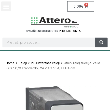
0
0,00
€
OVLAŠTENI DISTRIBUTER
P
H
O
E
N
I
X
C
O
N
T
A
C
T
Home
Releji
PLC Interface releji
Utični relej sučelja, Zelio
RXG, 1 C/O standardni, 24 V AC, 10 A, s LED-om