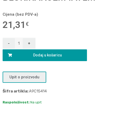
Cijena (bez PDV-a)
21,31
€
Dodaj u košaricu
Upit o proizvodu
Šifra artikla:
A9C15414
Raspoloživost:
Na upit