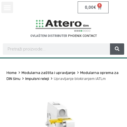
0
0,00
€
OVLAŠTENI DISTRIBUTER
P
H
O
E
N
I
X
C
O
N
T
A
C
T
Home
Modularna zaštita i upravljanje
Modularna oprema za
DIN šinu
Impulsni releji
Upravljanje blokiranjem iATLm