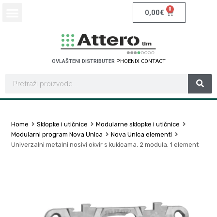
0
0,00
€
OVLAŠTENI DISTRIBUTER
P
H
O
E
N
I
X
C
O
N
T
A
C
T
Home
Sklopke i utičnice
Modularne sklopke i utičnice
Modularni program Nova Unica
Nova Unica elementi
Univerzalni metalni nosivi okvir s kukicama, 2 modula, 1 element