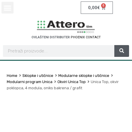
0
0,00
€
OVLAŠTENI DISTRIBUTER
P
H
O
E
N
I
X
C
O
N
T
A
C
T
Home
Sklopke i utičnice
Modularne sklopke i utičnice
Modularni program Unica
Okviri Unica Top
Unica Top, okvir
poklopca, 4 modula, oniks bakrena / grafit