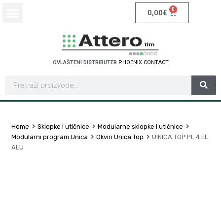
0
0,00
€
OVLAŠTENI DISTRIBUTER
P
H
O
E
N
I
X
C
O
N
T
A
C
T
Home
Sklopke i utičnice
Modularne sklopke i utičnice
Modularni program Unica
Okviri Unica Top
UINICA TOP PL 4 EL
ALU