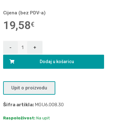
Cijena (bez PDV-a)
19,58
€
Dodaj u košaricu
Upit o proizvodu
Šifra artikla:
MGU6.008.30
Raspoloživost:
Na upit