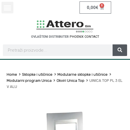
0
0,00
€
OVLAŠTENI DISTRIBUTER
P
H
O
E
N
I
X
C
O
N
T
A
C
T
Home
Sklopke i utičnice
Modularne sklopke i utičnice
Modularni program Unica
Okviri Unica Top
UINICA TOP PL 3 EL
V ALU