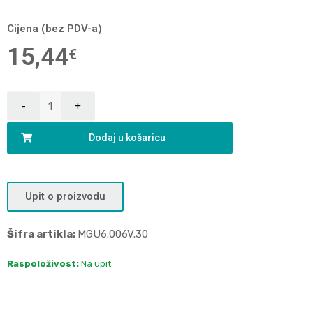
Cijena (bez PDV-a)
15,44
€
Dodaj u košaricu
Upit o proizvodu
Šifra artikla:
MGU6.006V.30
Raspoloživost:
Na upit