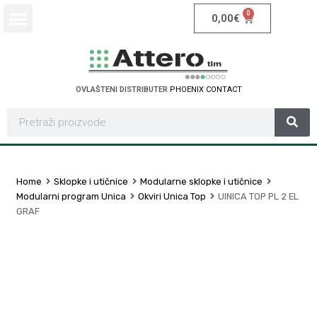
0
0,00
€
OVLAŠTENI DISTRIBUTER
P
H
O
E
N
I
X
C
O
N
T
A
C
T
Home
Sklopke i utičnice
Modularne sklopke i utičnice
Modularni program Unica
Okviri Unica Top
UINICA TOP PL 2 EL
GRAF