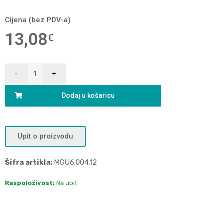
Cijena (bez PDV-a)
13,08
€
Dodaj u košaricu
Upit o proizvodu
Šifra artikla:
MGU6.004.12
Raspoloživost:
Na upit