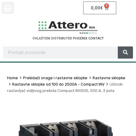
0
0,00
€
OVLAŠTENI DISTRIBUTER
P
H
O
E
N
I
X
C
O
N
T
A
C
T
Home
Prekidači snage i rastavne sklopke
Rastavne sklopke
Rastavne sklopke od 100 do 2500A - Compact INV
Učinski
rastavljač vidljivog prekida Compact INV500, 500 A, 3 pola