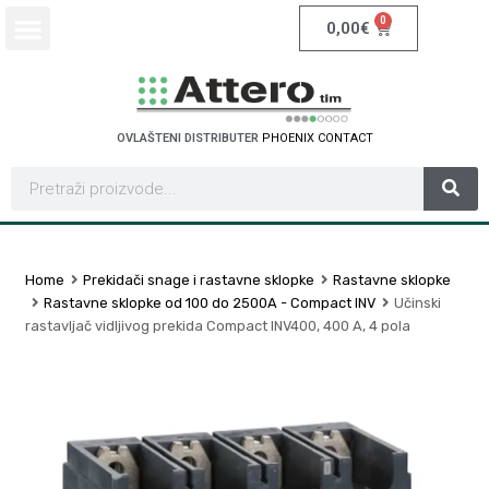
0
0,00
€
OVLAŠTENI DISTRIBUTER
P
H
O
E
N
I
X
C
O
N
T
A
C
T
Home
Prekidači snage i rastavne sklopke
Rastavne sklopke
Rastavne sklopke od 100 do 2500A - Compact INV
Učinski
rastavljač vidljivog prekida Compact INV400, 400 A, 4 pola