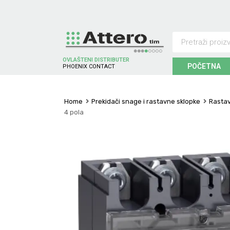
OVLAŠTENI DISTRIBUTER
POČETNA
P
H
O
E
N
I
X
C
O
N
T
A
C
T
Home
Prekidači snage i rastavne sklopke
Rastav
4 pola