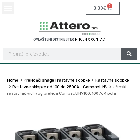
0
0,00
€
OVLAŠTENI DISTRIBUTER
P
H
O
E
N
I
X
C
O
N
T
A
C
T
Home
Prekidači snage i rastavne sklopke
Rastavne sklopke
Rastavne sklopke od 100 do 2500A - Compact INV
Učinski
rastavljač vidljivog prekida Compact INV100, 100 A, 4 pola