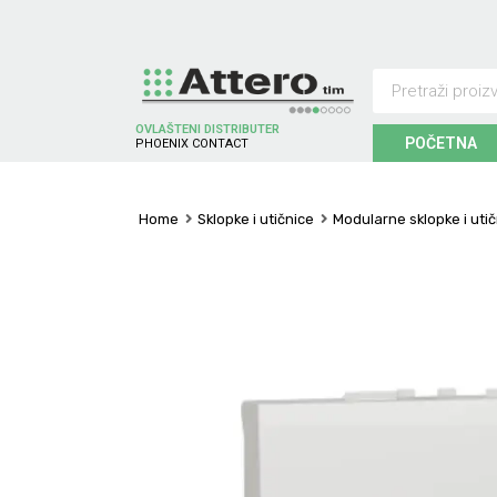
OVLAŠTENI DISTRIBUTER
POČETNA
P
H
O
E
N
I
X
C
O
N
T
A
C
T
Home
Sklopke i utičnice
Modularne sklopke i uti