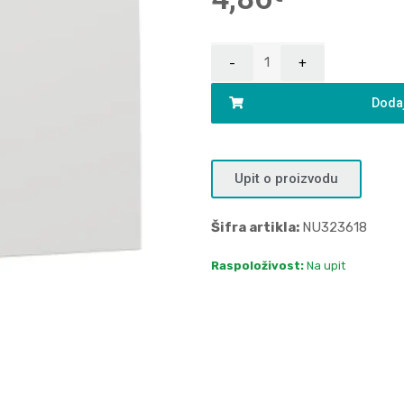
Dodaj
Upit o proizvodu
Šifra artikla:
NU323618
Raspoloživost:
Na upit