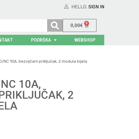
HELLO.
SIGN IN
0
0,00
€
NTAKT
PODRŠKA
WEBSHOP
O/NC 10A, bezvijčani priključak, 2 modula bijela
NC 10A,
PRIKLJUČAK, 2
ELA