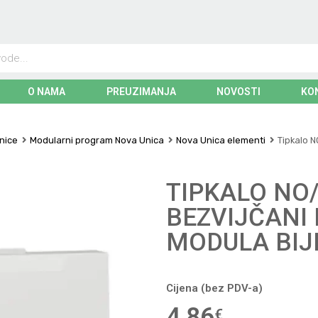
O NAMA
PREUZIMANJA
NOVOSTI
KO
čnice
Modularni program Nova Unica
Nova Unica elementi
Tipkalo N
TIPKALO NO/
BEZVIJČANI 
MODULA BIJ
Cijena (bez PDV-a)
4,86
€