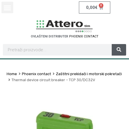
0
0,00
€
OVLAŠTENI DISTRIBUTER
P
H
O
E
N
I
X
C
O
N
T
A
C
T
Home
Phoenix contact
Zaštitni prekidači i motorski pokretači
Thermal device circuit breaker – TCP 30/DC32V