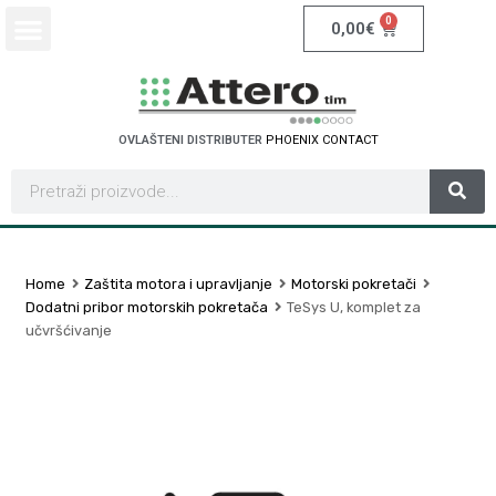
0
0,00
€
OVLAŠTENI DISTRIBUTER
P
H
O
E
N
I
X
C
O
N
T
A
C
T
Home
Zaštita motora i upravljanje
Motorski pokretači
Dodatni pribor motorskih pokretača
TeSys U, komplet za
učvršćivanje