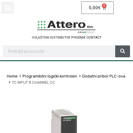
0
0,00
€
OVLAŠTENI DISTRIBUTER
P
H
O
E
N
I
X
C
O
N
T
A
C
T
Home
Programibilni logički kontroleri
Dodatni pribor PLC-ova
TC INPUT 8 CHANNEL CC