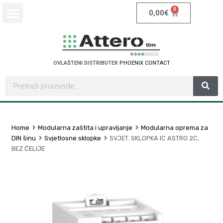
0
0,00
€
OVLAŠTENI DISTRIBUTER
P
H
O
E
N
I
X
C
O
N
T
A
C
T
Home
Modularna zaštita i upravljanje
Modularna oprema za
DIN šinu
Svjetlosne sklopke
SVJET. SKLOPKA IC ASTRO 2C,
BEZ ĆELIJE